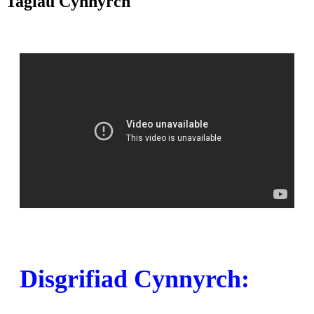
Tagiau Cynnyrch
Disgrifiad Cynnyrch: