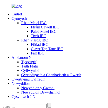
Cartref
Cynnyrch
Rhan Metel IBC
Ffrâm Cawell IBC
Paled Metel IBC
Tiwb IBC
Rhan Plastig IBC
Ffitiad IBC
Clawr Top Tanc IBC
Falf IBC
Amdanom Ni
Tystysgrif
Taith Ffatri
Cyflwyniad
Gweledigaeth a Chenhadaeth a Gwerth
Cwestiynau Cyffredin
Newyddion
Newyddion y Cwmni
Newyddion Diwydiannol
Cysylltwch â Ni