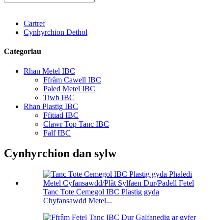
Cartref
Cynhyrchion Dethol
Categorïau
Rhan Metel IBC
Ffrâm Cawell IBC
Paled Metel IBC
Tiwb IBC
Rhan Plastig IBC
Ffitiad IBC
Clawr Top Tanc IBC
Falf IBC
Cynhyrchion dan sylw
Tanc Tote Cemegol IBC Plastig gyda
Chyfansawdd Metel...