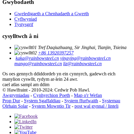
Gwybodaeth
Gweledigaeth a Chenhadaeth a Gwerth
Cyflwyniad
Tystysgrif
cysylltwch â ni
Tref Daqiuzhuang, Sir Jinghai, Tianjin, Tsieina
+86 13920397257
kaka@rainbowsteel.cn
yingying@rainbowsteel.cn
mango@rainbowsteel.cn
liz@rainbowsteel.cn
Os oes gennych ddiddordeb yn ein cynnyrch, gadewch eich
manylion cyswllt, rydym ar-lein 24 awr.
cael atlas sampl am ddim
© Hawlfraint - 2010-2024: Cedwir Pob Hawl.
Awgrymiadau
-
Cynhyrchion Poeth
-
Map o'r Wefan
Prop Dur
-
System Sgaffaldiau
-
System ffurfwaith
-
Systemau
Olrhain Solar
-
System Mowntio Tir
-
post wal gynnal / linteli