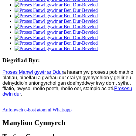
Disgrifiad Byr:
Proses Manwl gywir ar Ddur
a haearn yw prosesu pob math o
blatiau, pibellau a gwifrau dur crai yn gynhyrchion y gellir eu
defnyddio'n uniongyrchol gan ddefnyddwyr trwy dorri, sythu,
fflatio, pwyso, rholio poeth, rholio oer, stampio ac ati.
Prosesu
dwfn dur
.
Anfonwch e-bost atom ni
Whatsapp
Manylion Cynnyrch