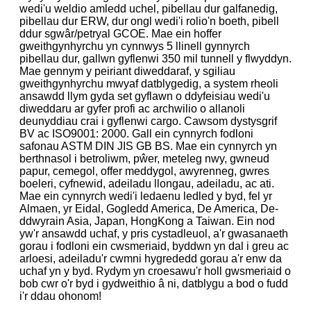
wedi'u weldio amledd uchel, pibellau dur galfanedig,
pibellau dur ERW, dur ongl wedi'i rolio'n boeth, pibell
ddur sgwâr/petryal GCOE. Mae ein hoffer
gweithgynhyrchu yn cynnwys 5 llinell gynnyrch
pibellau dur, gallwn gyflenwi 350 mil tunnell y flwyddyn.
Mae gennym y peiriant diweddaraf, y sgiliau
gweithgynhyrchu mwyaf datblygedig, a system rheoli
ansawdd llym gyda set gyflawn o ddyfeisiau wedi'u
diweddaru ar gyfer profi ac archwilio o allanoli
deunyddiau crai i gyflenwi cargo. Cawsom dystysgrif
BV ac ISO9001: 2000. Gall ein cynnyrch fodloni
safonau ASTM DIN JIS GB BS. Mae ein cynnyrch yn
berthnasol i betroliwm, pŵer, meteleg nwy, gwneud
papur, cemegol, offer meddygol, awyrenneg, gwres
boeleri, cyfnewid, adeiladu llongau, adeiladu, ac ati.
Mae ein cynnyrch wedi'i ledaenu ledled y byd, fel yr
Almaen, yr Eidal, Gogledd America, De America, De-
ddwyrain Asia, Japan, HongKong a Taiwan. Ein nod
yw'r ansawdd uchaf, y pris cystadleuol, a'r gwasanaeth
gorau i fodloni ein cwsmeriaid, byddwn yn dal i greu ac
arloesi, adeiladu'r cwmni hygrededd gorau a'r enw da
uchaf yn y byd. Rydym yn croesawu'r holl gwsmeriaid o
bob cwr o'r byd i gydweithio â ni, datblygu a bod o fudd
i'r ddau ohonom!