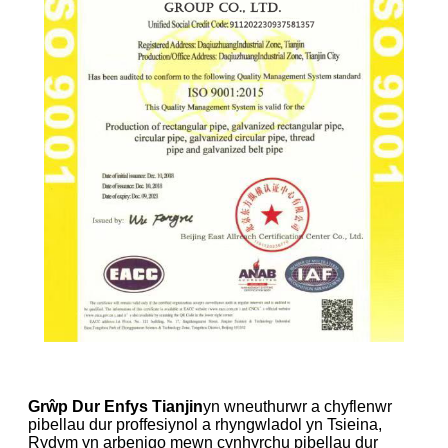
Grŵp Dur Enfys Tianjin
yn wneuthurwr a chyflenwr
pibellau dur proffesiynol a rhyngwladol yn Tsieina,
Rydym yn arbenigo mewn cynhyrchu pibellau dur