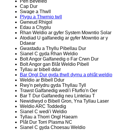
Pen Beveled
Cap Dur
Swage a Thwll
Plygu a Thwrnio twll
Gwneud Rhigol
Edau a Chyplu
Rhan Weldio ar gyfer System Mowntio Solar
Atodiad U galfanedig ar gyfer Mowntio ar y
Ddaear
Gwastadu a Thyllu Pibellau Dur
Sianel C gyda Rhan Weldio
Bolt Angor Galfanedig o Far Crwn Dur
Bolt Angor gan Blât Weldio Pibell
Tyllau ar bibell ddur
Bar Ongl Dur gyda thwll dyrnu a phlât weldio
Weldio ar Bibell Ddur
Rwy'n pelydru gyda Thyllau Tyll
Trawst Galfanedig wedi'i Ffurfio'n Oer
Bar T Dur Galfanedig neu Lintelau T
Newidiwyd o Bibell Gron, Yna Tyllau Laser
Weldio ARC Toddedig
Sianel C wedi'i Weldio
Tyllau a Thorri Ongl Haearn
Plât Dur Torri Plasma NC
Sianel C gyda Choesau Weldio