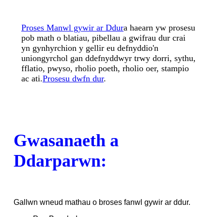
Proses Manwl gywir ar Ddur
a haearn yw prosesu
pob math o blatiau, pibellau a gwifrau dur crai
yn gynhyrchion y gellir eu defnyddio'n
uniongyrchol gan ddefnyddwyr trwy dorri, sythu,
fflatio, pwyso, rholio poeth, rholio oer, stampio
ac ati.
Prosesu dwfn dur
.
Gwasanaeth a
Ddarparwn:
Gallwn wneud mathau o broses fanwl gywir ar ddur.