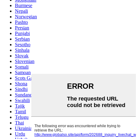
Burmese
Nepali
Norwegian
Pashto
Persian
Punjabi
Serbian
Sesotho
Sinhala
Slovak
Slovenian
Somali
Samoan
Scots Gaelic
Shona
Sindhi
Sundanese
Swahili
Tajik
Tamil
Telugu
Thai
Ukrainian
Urdu