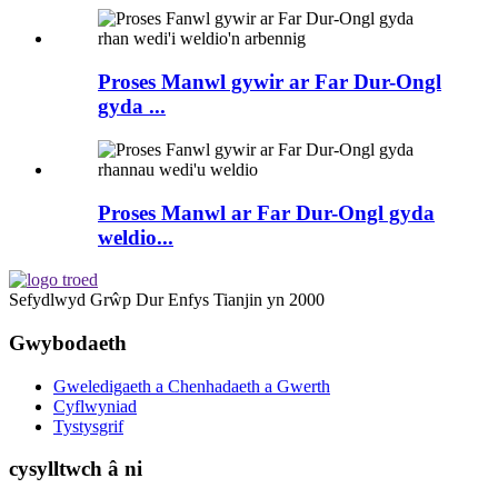
Proses Manwl gywir ar Far Dur-Ongl
gyda ...
Proses Manwl ar Far Dur-Ongl gyda
weldio...
Sefydlwyd Grŵp Dur Enfys Tianjin yn 2000
Gwybodaeth
Gweledigaeth a Chenhadaeth a Gwerth
Cyflwyniad
Tystysgrif
cysylltwch â ni