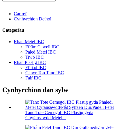
Cartref
Cynhyrchion Dethol
Categorïau
Rhan Metel IBC
Ffrâm Cawell IBC
Paled Metel IBC
Tiwb IBC
Rhan Plastig IBC
Ffitiad IBC
Clawr Top Tanc IBC
Falf IBC
Cynhyrchion dan sylw
Tanc Tote Cemegol IBC Plastig gyda
Chyfansawdd Metel...