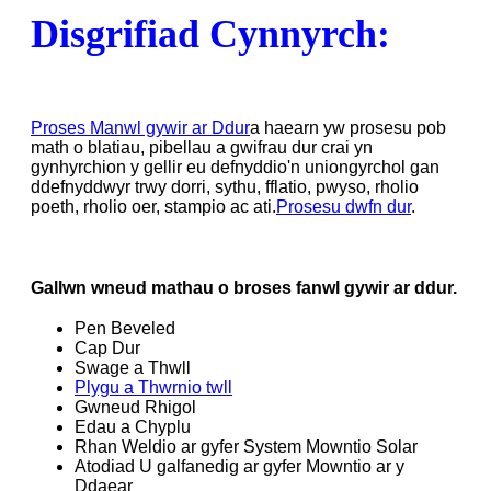
Disgrifiad Cynnyrch:
Proses Manwl gywir ar Ddur
a haearn yw prosesu pob
math o blatiau, pibellau a gwifrau dur crai yn
gynhyrchion y gellir eu defnyddio'n uniongyrchol gan
ddefnyddwyr trwy dorri, sythu, fflatio, pwyso, rholio
poeth, rholio oer, stampio ac ati.
Prosesu dwfn dur
.
Gallwn wneud mathau o broses fanwl gywir ar ddur.
Pen Beveled
Cap Dur
Swage a Thwll
Plygu a Thwrnio twll
Gwneud Rhigol
Edau a Chyplu
Rhan Weldio ar gyfer System Mowntio Solar
Atodiad U galfanedig ar gyfer Mowntio ar y
Ddaear