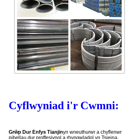
Cyflwyniad i'r Cwmni:
Grŵp Dur Enfys Tianjin
yn wneuthurwr a chyflenwr
pibellau dur proffesiynol a rhyngwladol yn Tsieina,