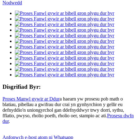
Disgrifiad Byr:
Proses Manwl gywir ar Ddur
a haearn yw prosesu pob math o
blatiau, pibellau a gwifrau dur crai yn gynhyrchion y gellir eu
defnyddio'n uniongyrchol gan ddefnyddwyr trwy dorri, sythu,
fflatio, pwyso, rholio poeth, rholio oer, stampio ac ati.
Prosesu dwfn
dur
.
Anfonwch e-bost atom ni
Whatsapp