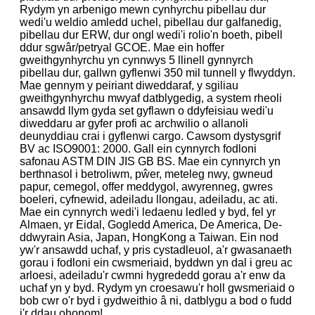
Rydym yn arbenigo mewn cynhyrchu pibellau dur
wedi'u weldio amledd uchel, pibellau dur galfanedig,
pibellau dur ERW, dur ongl wedi'i rolio'n boeth, pibell
ddur sgwâr/petryal GCOE. Mae ein hoffer
gweithgynhyrchu yn cynnwys 5 llinell gynnyrch
pibellau dur, gallwn gyflenwi 350 mil tunnell y flwyddyn.
Mae gennym y peiriant diweddaraf, y sgiliau
gweithgynhyrchu mwyaf datblygedig, a system rheoli
ansawdd llym gyda set gyflawn o ddyfeisiau wedi'u
diweddaru ar gyfer profi ac archwilio o allanoli
deunyddiau crai i gyflenwi cargo. Cawsom dystysgrif
BV ac ISO9001: 2000. Gall ein cynnyrch fodloni
safonau ASTM DIN JIS GB BS. Mae ein cynnyrch yn
berthnasol i betroliwm, pŵer, meteleg nwy, gwneud
papur, cemegol, offer meddygol, awyrenneg, gwres
boeleri, cyfnewid, adeiladu llongau, adeiladu, ac ati.
Mae ein cynnyrch wedi'i ledaenu ledled y byd, fel yr
Almaen, yr Eidal, Gogledd America, De America, De-
ddwyrain Asia, Japan, HongKong a Taiwan. Ein nod
yw'r ansawdd uchaf, y pris cystadleuol, a'r gwasanaeth
gorau i fodloni ein cwsmeriaid, byddwn yn dal i greu ac
arloesi, adeiladu'r cwmni hygrededd gorau a'r enw da
uchaf yn y byd. Rydym yn croesawu'r holl gwsmeriaid o
bob cwr o'r byd i gydweithio â ni, datblygu a bod o fudd
i'r ddau ohonom!