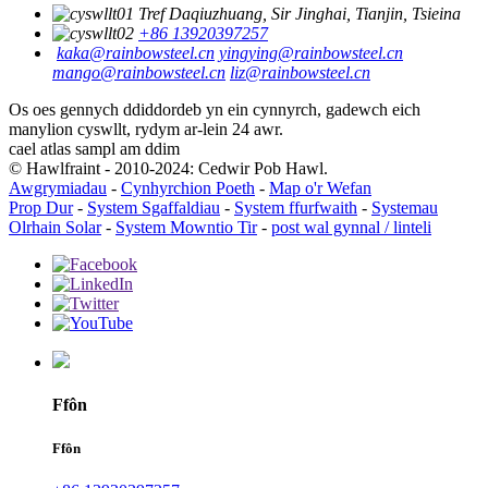
Tref Daqiuzhuang, Sir Jinghai, Tianjin, Tsieina
+86 13920397257
kaka@rainbowsteel.cn
yingying@rainbowsteel.cn
mango@rainbowsteel.cn
liz@rainbowsteel.cn
Os oes gennych ddiddordeb yn ein cynnyrch, gadewch eich
manylion cyswllt, rydym ar-lein 24 awr.
cael atlas sampl am ddim
© Hawlfraint - 2010-2024: Cedwir Pob Hawl.
Awgrymiadau
-
Cynhyrchion Poeth
-
Map o'r Wefan
Prop Dur
-
System Sgaffaldiau
-
System ffurfwaith
-
Systemau
Olrhain Solar
-
System Mowntio Tir
-
post wal gynnal / linteli
Ffôn
Ffôn