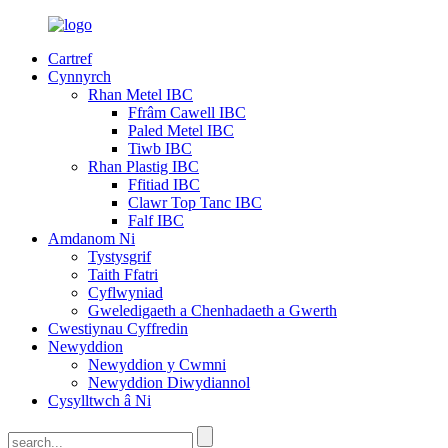
Cartref
Cynnyrch
Rhan Metel IBC
Ffrâm Cawell IBC
Paled Metel IBC
Tiwb IBC
Rhan Plastig IBC
Ffitiad IBC
Clawr Top Tanc IBC
Falf IBC
Amdanom Ni
Tystysgrif
Taith Ffatri
Cyflwyniad
Gweledigaeth a Chenhadaeth a Gwerth
Cwestiynau Cyffredin
Newyddion
Newyddion y Cwmni
Newyddion Diwydiannol
Cysylltwch â Ni