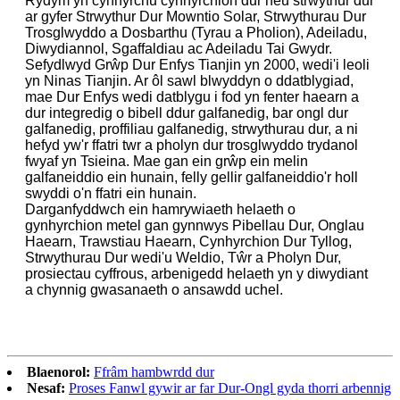
Rydym yn cynhyrchu cynhyrchion dur neu strwythur dur
ar gyfer Strwythur Dur Mowntio Solar, Strwythurau Dur
Trosglwyddo a Dosbarthu (Tyrau a Pholion), Adeiladu,
Diwydiannol, Sgaffaldiau ac Adeiladu Tai Gwydr.
Sefydlwyd Grŵp Dur Enfys Tianjin yn 2000, wedi'i leoli
yn Ninas Tianjin. Ar ôl sawl blwyddyn o ddatblygiad,
mae Dur Enfys wedi datblygu i fod yn fenter haearn a
dur integredig o bibell ddur galfanedig, bar ongl dur
galfanedig, proffiliau galfanedig, strwythurau dur, a ni
hefyd yw'r ffatri twr a pholyn dur trosglwyddo trydanol
fwyaf yn Tsieina. Mae gan ein grŵp ein melin
galfaneiddio ein hunain, felly gellir galfaneiddio'r holl
swyddi o'n ffatri ein hunain.
Darganfyddwch ein hamrywiaeth helaeth o
gynhyrchion metel gan gynnwys Pibellau Dur, Onglau
Haearn, Trawstiau Haearn, Cynhyrchion Dur Tyllog,
Strwythurau Dur wedi'u Weldio, Tŵr a Pholyn Dur,
prosiectau cyffrous, arbenigedd helaeth yn y diwydiant
a chynnig gwasanaeth o ansawdd uchel.
Blaenorol:
Ffrâm hambwrdd dur
Nesaf:
Proses Fanwl gywir ar far Dur-Ongl gyda thorri arbennig