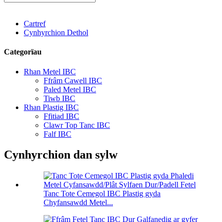
Cartref
Cynhyrchion Dethol
Categorïau
Rhan Metel IBC
Ffrâm Cawell IBC
Paled Metel IBC
Tiwb IBC
Rhan Plastig IBC
Ffitiad IBC
Clawr Top Tanc IBC
Falf IBC
Cynhyrchion dan sylw
Tanc Tote Cemegol IBC Plastig gyda
Chyfansawdd Metel...