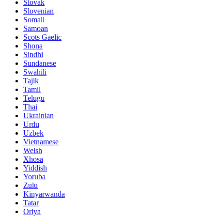
Slovak
Slovenian
Somali
Samoan
Scots Gaelic
Shona
Sindhi
Sundanese
Swahili
Tajik
Tamil
Telugu
Thai
Ukrainian
Urdu
Uzbek
Vietnamese
Welsh
Xhosa
Yiddish
Yoruba
Zulu
Kinyarwanda
Tatar
Oriya