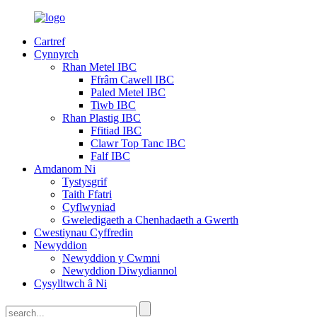
Cartref
Cynnyrch
Rhan Metel IBC
Ffrâm Cawell IBC
Paled Metel IBC
Tiwb IBC
Rhan Plastig IBC
Ffitiad IBC
Clawr Top Tanc IBC
Falf IBC
Amdanom Ni
Tystysgrif
Taith Ffatri
Cyflwyniad
Gweledigaeth a Chenhadaeth a Gwerth
Cwestiynau Cyffredin
Newyddion
Newyddion y Cwmni
Newyddion Diwydiannol
Cysylltwch â Ni