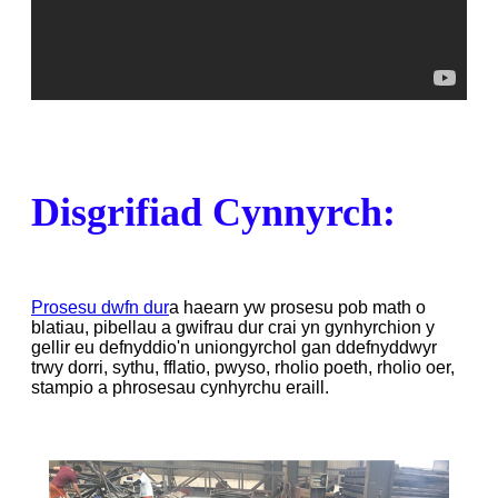
Disgrifiad Cynnyrch:
Prosesu dwfn dur
a haearn yw prosesu pob math o
blatiau, pibellau a gwifrau dur crai yn gynhyrchion y
gellir eu defnyddio'n uniongyrchol gan ddefnyddwyr
trwy dorri, sythu, fflatio, pwyso, rholio poeth, rholio oer,
stampio a phrosesau cynhyrchu eraill.