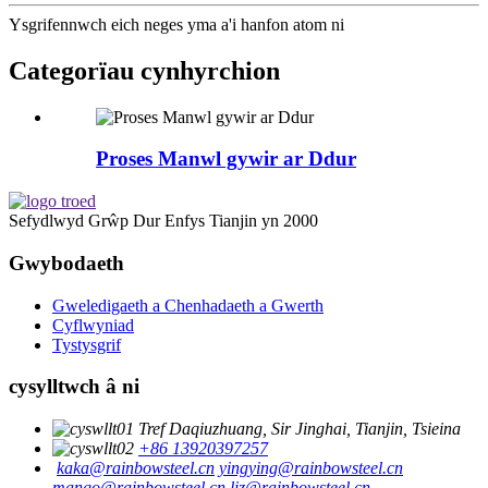
Ysgrifennwch eich neges yma a'i hanfon atom ni
Categorïau cynhyrchion
Proses Manwl gywir ar Ddur
Sefydlwyd Grŵp Dur Enfys Tianjin yn 2000
Gwybodaeth
Gweledigaeth a Chenhadaeth a Gwerth
Cyflwyniad
Tystysgrif
cysylltwch â ni
Tref Daqiuzhuang, Sir Jinghai, Tianjin, Tsieina
+86 13920397257
kaka@rainbowsteel.cn
yingying@rainbowsteel.cn
mango@rainbowsteel.cn
liz@rainbowsteel.cn