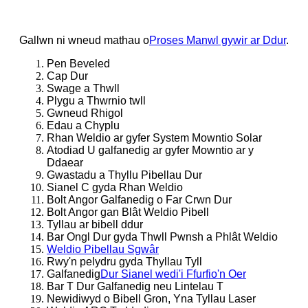
Gallwn ni wneud mathau o
Proses Manwl gywir ar Ddur
.
Pen Beveled
Cap Dur
Swage a Thwll
Plygu a Thwrnio twll
Gwneud Rhigol
Edau a Chyplu
Rhan Weldio ar gyfer System Mowntio Solar
Atodiad U galfanedig ar gyfer Mowntio ar y
Ddaear
Gwastadu a Thyllu Pibellau Dur
Sianel C gyda Rhan Weldio
Bolt Angor Galfanedig o Far Crwn Dur
Bolt Angor gan Blât Weldio Pibell
Tyllau ar bibell ddur
Bar Ongl Dur gyda Thwll Pwnsh a Phlât Weldio
Weldio Pibellau Sgwâr
Rwy'n pelydru gyda Thyllau Tyll
Galfanedig
Dur Sianel wedi'i Ffurfio'n Oer
Bar T Dur Galfanedig neu Lintelau T
Newidiwyd o Bibell Gron, Yna Tyllau Laser