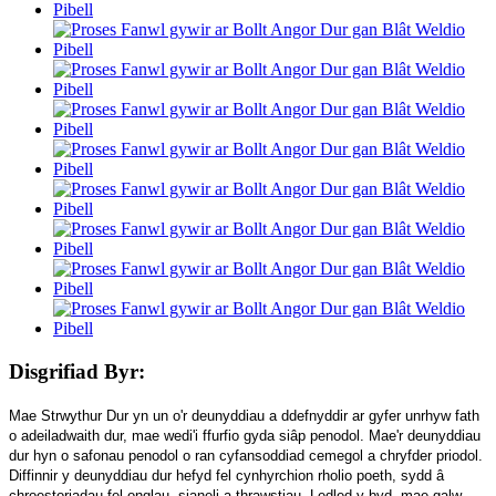
Disgrifiad Byr:
Mae Strwythur Dur yn un o'r deunyddiau a ddefnyddir ar gyfer unrhyw fath
o adeiladwaith dur, mae wedi'i ffurfio gyda siâp penodol. Mae'r deunyddiau
dur hyn o safonau penodol o ran cyfansoddiad cemegol a chryfder priodol.
Diffinnir y deunyddiau dur hefyd fel cynhyrchion rholio poeth, sydd â
chroestoriadau fel onglau, sianeli a thrawstiau. Ledled y byd, mae galw