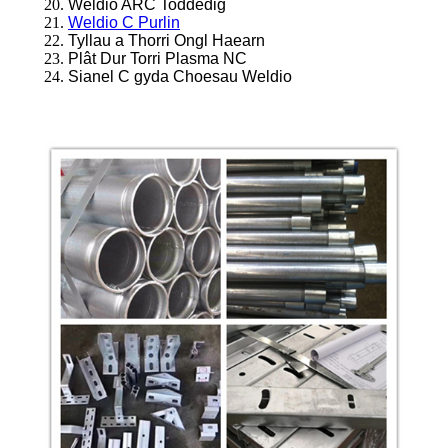
Weldio ARC Toddedig
Weldio C Purlin
Tyllau a Thorri Ongl Haearn
Plât Dur Torri Plasma NC
Sianel C gyda Choesau Weldio