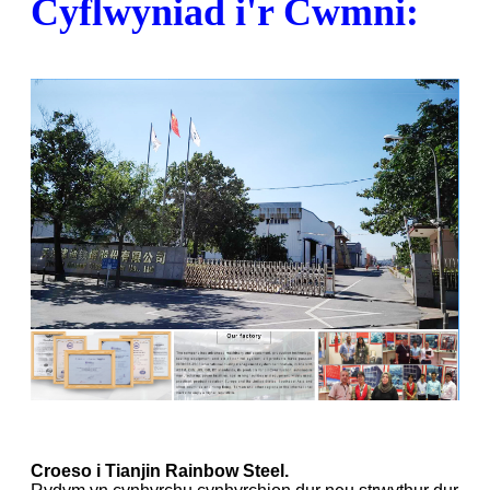
Cyflwyniad i'r Cwmni:
Croeso i Tianjin Rainbow Steel.