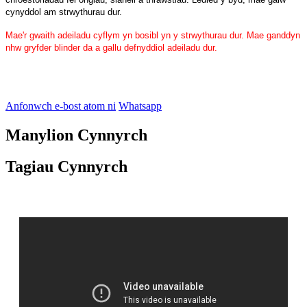
cynyddol am strwythurau dur.
Mae'r gwaith adeiladu cyflym yn bosibl yn y strwythurau dur. Mae ganddyn
nhw gryfder blinder da a gallu defnyddiol adeiladu dur.
Anfonwch e-bost atom ni
Whatsapp
Manylion Cynnyrch
Tagiau Cynnyrch