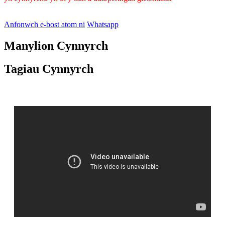
Anfonwch e-bost atom ni
Whatsapp
Manylion Cynnyrch
Tagiau Cynnyrch