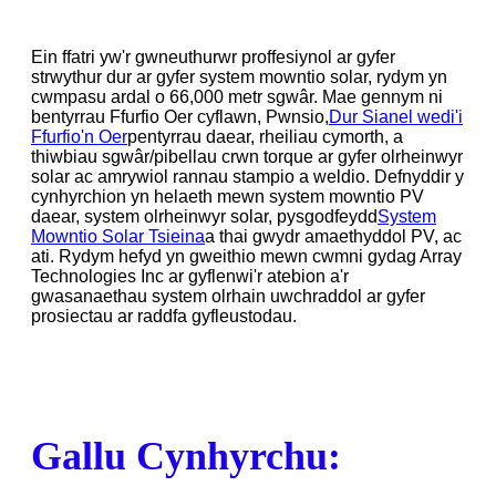
Ein ffatri yw'r gwneuthurwr proffesiynol ar gyfer
strwythur dur ar gyfer system mowntio solar, rydym yn
cwmpasu ardal o 66,000 metr sgwâr. Mae gennym ni
bentyrrau Ffurfio Oer cyflawn, Pwnsio,
Dur Sianel wedi'i
Ffurfio'n Oer
pentyrrau daear, rheiliau cymorth, a
thiwbiau sgwâr/pibellau crwn torque ar gyfer olrheinwyr
solar ac amrywiol rannau stampio a weldio. Defnyddir y
cynhyrchion yn helaeth mewn system mowntio PV
daear, system olrheinwyr solar, pysgodfeydd
System
Mowntio Solar Tsieina
a thai gwydr amaethyddol PV, ac
ati. Rydym hefyd yn gweithio mewn cwmni gydag Array
Technologies Inc ar gyflenwi'r atebion a'r
gwasanaethau system olrhain uwchraddol ar gyfer
prosiectau ar raddfa gyfleustodau.
Gallu Cynhyrchu: