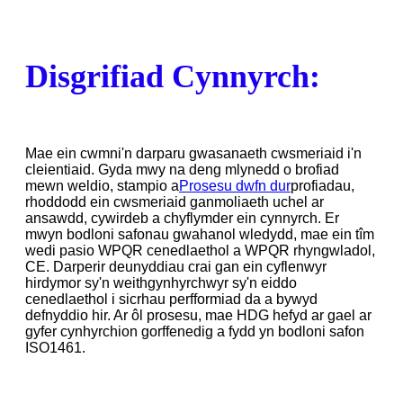
Disgrifiad Cynnyrch:
Mae ein cwmni'n darparu gwasanaeth cwsmeriaid i'n
cleientiaid. Gyda mwy na deng mlynedd o brofiad
mewn weldio, stampio a
Prosesu dwfn dur
profiadau,
rhoddodd ein cwsmeriaid ganmoliaeth uchel ar
ansawdd, cywirdeb a chyflymder ein cynnyrch. Er
mwyn bodloni safonau gwahanol wledydd, mae ein tîm
wedi pasio WPQR cenedlaethol a WPQR rhyngwladol,
CE. Darperir deunyddiau crai gan ein cyflenwyr
hirdymor sy'n weithgynhyrchwyr sy'n eiddo
cenedlaethol i sicrhau perfformiad da a bywyd
defnyddio hir. Ar ôl prosesu, mae HDG hefyd ar gael ar
gyfer cynhyrchion gorffenedig a fydd yn bodloni safon
ISO1461.