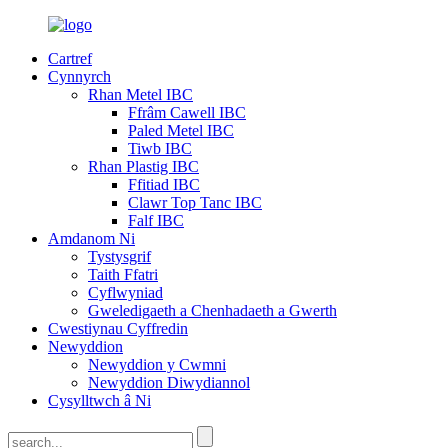
Cartref
Cynnyrch
Rhan Metel IBC
Ffrâm Cawell IBC
Paled Metel IBC
Tiwb IBC
Rhan Plastig IBC
Ffitiad IBC
Clawr Top Tanc IBC
Falf IBC
Amdanom Ni
Tystysgrif
Taith Ffatri
Cyflwyniad
Gweledigaeth a Chenhadaeth a Gwerth
Cwestiynau Cyffredin
Newyddion
Newyddion y Cwmni
Newyddion Diwydiannol
Cysylltwch â Ni