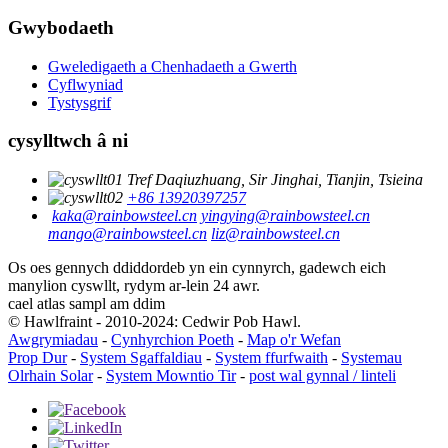
Gwybodaeth
Gweledigaeth a Chenhadaeth a Gwerth
Cyflwyniad
Tystysgrif
cysylltwch â ni
Tref Daqiuzhuang, Sir Jinghai, Tianjin, Tsieina
+86 13920397257
kaka@rainbowsteel.cn
yingying@rainbowsteel.cn
mango@rainbowsteel.cn
liz@rainbowsteel.cn
Os oes gennych ddiddordeb yn ein cynnyrch, gadewch eich
manylion cyswllt, rydym ar-lein 24 awr.
cael atlas sampl am ddim
© Hawlfraint - 2010-2024: Cedwir Pob Hawl.
Awgrymiadau
-
Cynhyrchion Poeth
-
Map o'r Wefan
Prop Dur
-
System Sgaffaldiau
-
System ffurfwaith
-
Systemau
Olrhain Solar
-
System Mowntio Tir
-
post wal gynnal / linteli