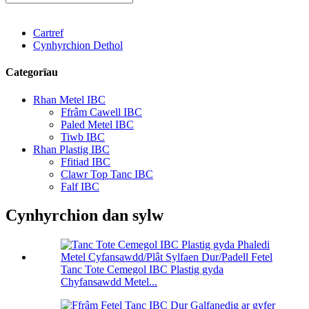
Cartref
Cynhyrchion Dethol
Categorïau
Rhan Metel IBC
Ffrâm Cawell IBC
Paled Metel IBC
Tiwb IBC
Rhan Plastig IBC
Ffitiad IBC
Clawr Top Tanc IBC
Falf IBC
Cynhyrchion dan sylw
Tanc Tote Cemegol IBC Plastig gyda
Chyfansawdd Metel...