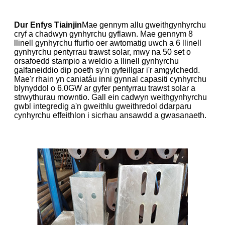
Dur Enfys Tiainjin
Mae gennym allu gweithgynhyrchu
cryf a chadwyn gynhyrchu gyflawn. Mae gennym 8
llinell gynhyrchu ffurfio oer awtomatig uwch a 6 llinell
gynhyrchu pentyrrau trawst solar, mwy na 50 set o
orsafoedd stampio a weldio a llinell gynhyrchu
galfaneiddio dip poeth sy'n gyfeillgar i'r amgylchedd.
Mae'r rhain yn caniatáu inni gynnal capasiti cynhyrchu
blynyddol o 6.0GW ar gyfer pentyrrau trawst solar a
strwythurau mowntio. Gall ein cadwyn weithgynhyrchu
gwbl integredig a'n gweithlu gweithredol ddarparu
cynhyrchu effeithlon i sicrhau ansawdd a gwasanaeth.