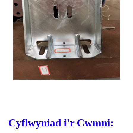
Cyflwyniad i'r Cwmni: