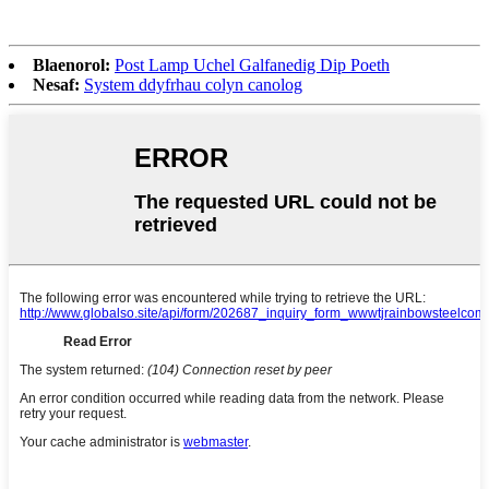
Blaenorol:
Post Lamp Uchel Galfanedig Dip Poeth
Nesaf:
System ddyfrhau colyn canolog