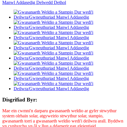
Disgrifiad Byr:
Mae ein cwmni'n darparu gwasanaeth weldio ar gyfer strwythur
system olrhain solar, atgyweirio strwythur solar, stampio,
gwasanaeth torri a gwasanaeth weldio wedi'i deilwra arall. Byddwn
yn cynhyrchu yn ôl y llun a ddarperir.
gan gleientiaid.