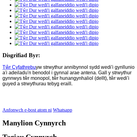
Disgrifiad Byr:
Tŵr Cyfathrebu
yw strwythur annibynnol sydd wedi'i gynllunio
a'i adeiladu'n benodol i gynnal arae antena. Gall y strwythur
gynnwys tŵr monopol, tŵr hunangynhaliol (dellt), tŵr wedi'i
guyed a strwythurau tebyg eraill.
Anfonwch e-bost atom ni
Whatsapp
Manylion Cynnyrch