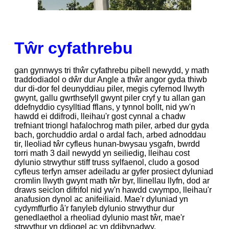
Tŵr cyfathrebu
gan gynnwys tri thŵr cyfathrebu pibell newydd, y math
traddodiadol o dŵr dur Angle a thŵr angor gyda thiwb
dur di-dor fel deunyddiau piler, megis cyfernod llwyth
gwynt, gallu gwrthsefyll gwynt piler cryf y tu allan gan
ddefnyddio cysylltiad fflans, y tynnol bollt, nid yw'n
hawdd ei ddifrodi, lleihau'r gost cynnal a chadw
trefniant triongl hafalochrog math piler, arbed dur gyda
bach, gorchuddio ardal o ardal fach, arbed adnoddau
tir, lleoliad tŵr cyfleus hunan-bwysau ysgafn, bwrdd
torri math 3 dail newydd yn seiliedig, lleihau cost
dylunio strwythur stiff truss sylfaenol, cludo a gosod
cyfleus terfyn amser adeiladu ar gyfer prosiect dyluniad
cromlin llwyth gwynt math tŵr byr, llinellau llyfn, dod ar
draws seiclon difrifol nid yw'n hawdd cwympo, lleihau'r
anafusion dynol ac anifeiliaid. Mae'r dyluniad yn
cydymffurfio â'r fanyleb dylunio strwythur dur
genedlaethol a rheoliad dylunio mast tŵr, mae'r
strwythur yn ddiogel ac yn ddibynadwy.