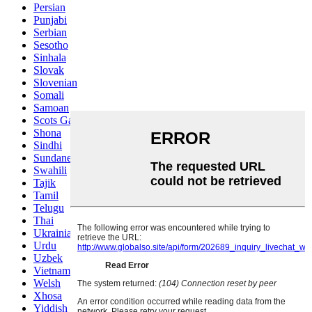
Persian
Punjabi
Serbian
Sesotho
Sinhala
Slovak
Slovenian
Somali
Samoan
Scots Gaelic
Shona
Sindhi
Sundanese
Swahili
Tajik
Tamil
Telugu
Thai
Ukrainian
Urdu
Uzbek
Vietnamese
Welsh
Xhosa
Yiddish