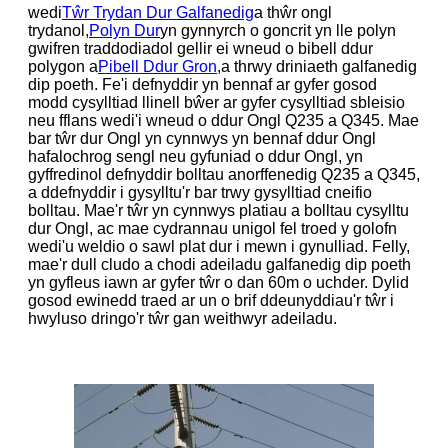
wedi
Tŵr Trydan Dur Galfanedig
a thŵr ongl
trydanol,
Polyn Dur
yn gynnyrch o goncrit yn lle polyn
gwifren traddodiadol gellir ei wneud o bibell ddur
polygon a
Pibell Ddur Gron
,a thrwy driniaeth galfanedig
dip poeth. Fe'i defnyddir yn bennaf ar gyfer gosod
modd cysylltiad llinell bŵer ar gyfer cysylltiad sbleisio
neu fflans wedi'i wneud o ddur Ongl Q235 a Q345. Mae
bar tŵr dur Ongl yn cynnwys yn bennaf ddur Ongl
hafalochrog sengl neu gyfuniad o ddur Ongl, yn
gyffredinol defnyddir bolltau anorffenedig Q235 a Q345,
a ddefnyddir i gysylltu'r bar trwy gysylltiad cneifio
bolltau. Mae'r tŵr yn cynnwys platiau a bolltau cysylltu
dur Ongl, ac mae cydrannau unigol fel troed y golofn
wedi'u weldio o sawl plat dur i mewn i gynulliad. Felly,
mae'r dull cludo a chodi adeiladu galfanedig dip poeth
yn gyfleus iawn ar gyfer tŵr o dan 60m o uchder. Dylid
gosod ewinedd traed ar un o brif ddeunyddiau'r tŵr i
hwyluso dringo'r tŵr gan weithwyr adeiladu.