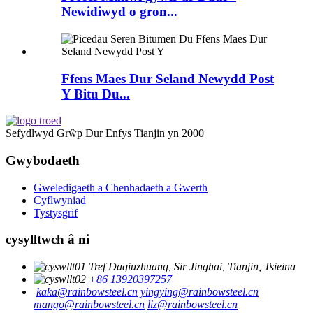
Newidiwyd o gron...
Ffens Maes Dur Seland Newydd Post
Y Bitu Du...
Sefydlwyd Grŵp Dur Enfys Tianjin yn 2000
Gwybodaeth
Gweledigaeth a Chenhadaeth a Gwerth
Cyflwyniad
Tystysgrif
cysylltwch â ni
Tref Daqiuzhuang, Sir Jinghai, Tianjin, Tsieina
+86 13920397257
kaka@rainbowsteel.cn
yingying@rainbowsteel.cn
mango@rainbowsteel.cn
liz@rainbowsteel.cn