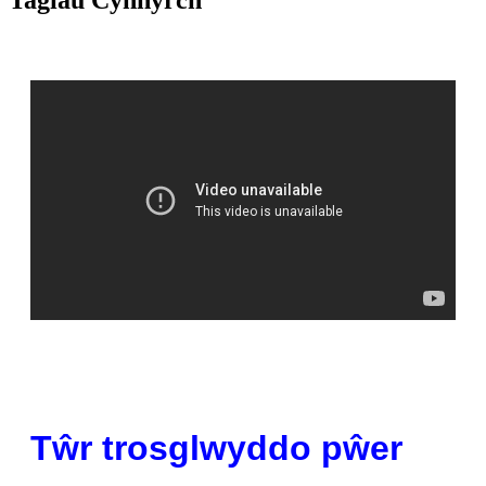
Tagiau Cynnyrch
Tŵr trosglwyddo pŵer