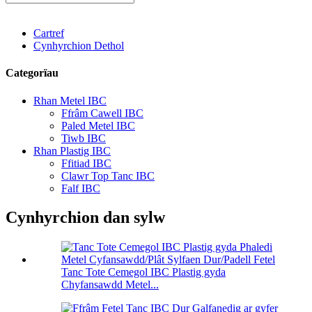
Cartref
Cynhyrchion Dethol
Categorïau
Rhan Metel IBC
Ffrâm Cawell IBC
Paled Metel IBC
Tiwb IBC
Rhan Plastig IBC
Ffitiad IBC
Clawr Top Tanc IBC
Falf IBC
Cynhyrchion dan sylw
Tanc Tote Cemegol IBC Plastig gyda
Chyfansawdd Metel...