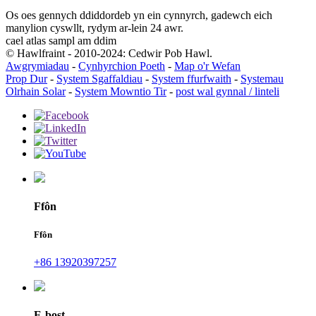
Os oes gennych ddiddordeb yn ein cynnyrch, gadewch eich
manylion cyswllt, rydym ar-lein 24 awr.
cael atlas sampl am ddim
© Hawlfraint - 2010-2024: Cedwir Pob Hawl.
Awgrymiadau
-
Cynhyrchion Poeth
-
Map o'r Wefan
Prop Dur
-
System Sgaffaldiau
-
System ffurfwaith
-
Systemau
Olrhain Solar
-
System Mowntio Tir
-
post wal gynnal / linteli
Ffôn
Ffôn
+86 13920397257
E-bost