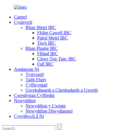
Cartref
Cynnyrch
Rhan Metel IBC
Ffrâm Cawell IBC
Paled Metel IBC
Tiwb IBC
Rhan Plastig IBC
Ffitiad IBC
Clawr Top Tanc IBC
Falf IBC
Amdanom Ni
Tystysgrif
Taith Ffatri
Cyflwyniad
Gweledigaeth a Chenhadaeth a Gwerth
Cwestiynau Cyffredin
Newyddion
Newyddion y Cwmni
Newyddion Diwydiannol
Cysylltwch â Ni